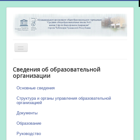
Включить/
выключить
навигацию
Главная
Сведения об образовательной
Новости
организации
Сетевой город
Основные сведения
Работа бассейна
Структура и органы управления образовательной
организацией
Документы
Образование
Руководство