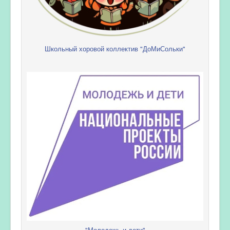
Школьный хоровой коллектив "ДоМиСольки"
"Молодежь и дети"