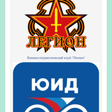
Военно-патриотический клуб "Легион"