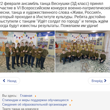
22 февраля ансамбль танца Веснушки (3Д класс) принял
участие в VI Всероссийском конкурсе военно-патриотическо
песни, танца и художественного слова «Живи, Россия!»,
который проходил в Институте культуры. Ребята достойно
выступили с танцем "Идëт солдат по городу" и теперь ждём
когда будут известны результаты. Пожелаем им удачи!
Назад
Вперёд
Вы здесь:
Главная
Стипендии и меры поддержки обучающихся
Сведения об образовательной организации
Театр танца на конкурсе