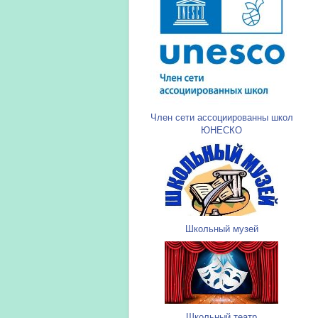
Член сети ассоциированны школ
ЮНЕСКО
Школьный музей
Школьный театр