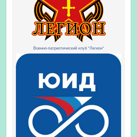
Военно-патриотический клуб "Легион"