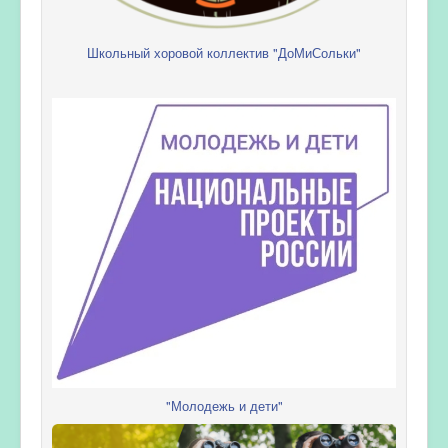
Школьный хоровой коллектив "ДоМиСольки"
"Молодежь и дети"