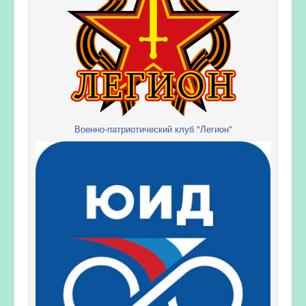
Военно-патриотический клуб "Легион"