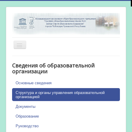
Включить/
выключить
навигацию
Главная
Сведения об образовательной
Новости
организации
Сетевой город
Основные сведения
Работа бассейна
Структура и органы управления образовательной
организацией
Документы
Образование
Руководство