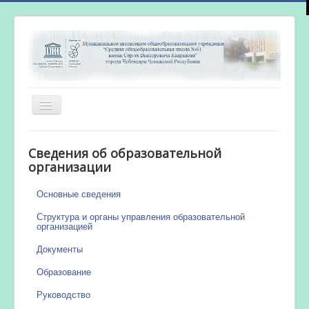
Включить/
выключить
навигацию
Главная
Сведения об образовательной
Новости
организации
Сетевой город
Основные сведения
Работа бассейна
Структура и органы управления образовательной
организацией
Документы
Образование
Руководство