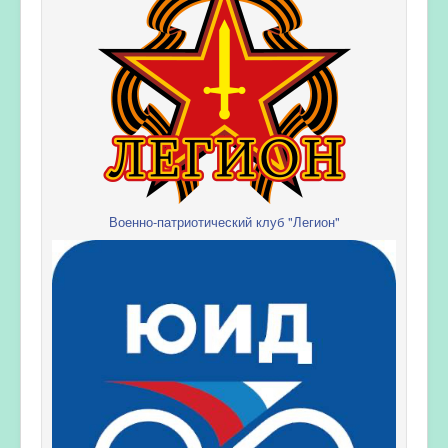
Военно-патриотический клуб "Легион"