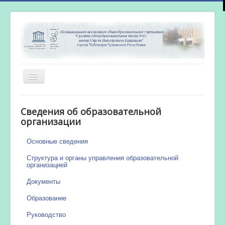
Включить/
выключить
навигацию
Главная
Сведения об образовательной
Новости
организации
Сетевой город
Основные сведения
Работа бассейна
Структура и органы управления образовательной
организацией
Документы
Образование
Руководство