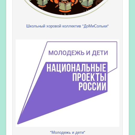
Школьный хоровой коллектив "ДоМиСольки"
"Молодежь и дети"