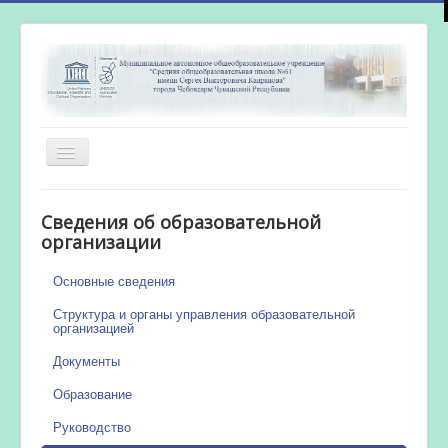
Включить/
выключить
навигацию
Главная
Сведения об образовательной
Новости
организации
Сетевой город
Основные сведения
Работа бассейна
Структура и органы управления образовательной
организацией
Документы
Образование
Руководство