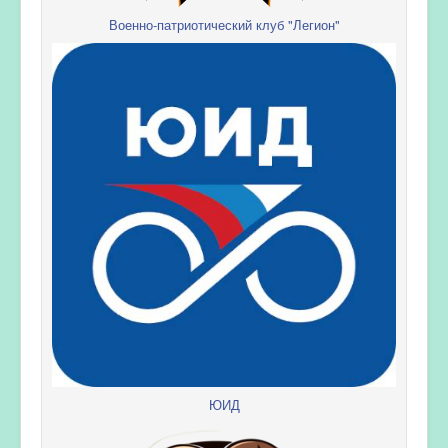
Военно-патриотический клуб "Легион"
ЮИД