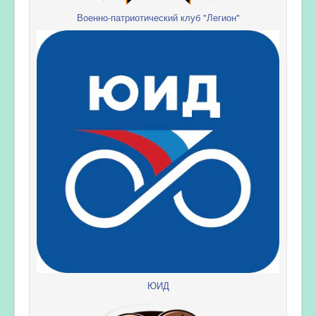
Военно-патриотический клуб "Легион"
ЮИД