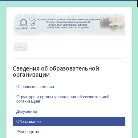
Включить/
выключить
навигацию
Главная
Сведения об образовательной
Новости
организации
Сетевой город
Основные сведения
Работа бассейна
Структура и органы управления образовательной
организацией
Документы
Образование
Руководство