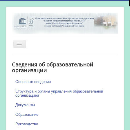
Включить/
выключить
навигацию
Главная
Сведения об образовательной
Новости
организации
Сетевой город
Основные сведения
Работа бассейна
Структура и органы управления образовательной
организацией
Документы
Образование
Руководство