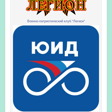
Военно-патриотический клуб "Легион"