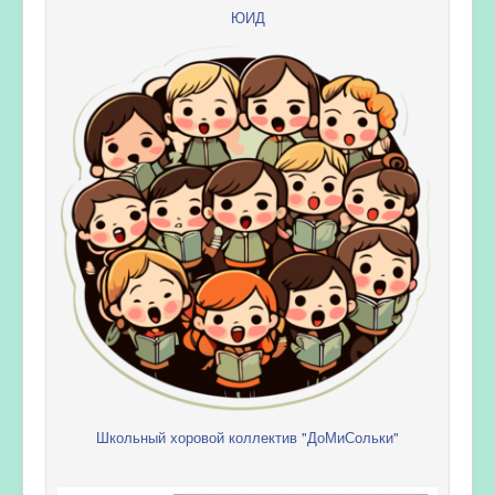
ЮИД
Школьный хоровой коллектив "ДоМиСольки"