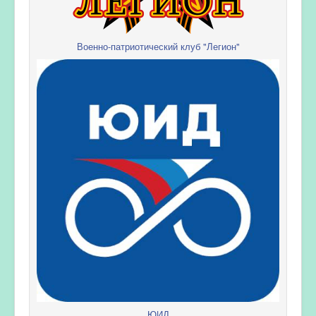
Военно-патриотический клуб "Легион"
ЮИД