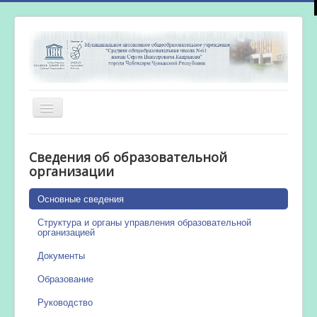
Включить/
выключить
навигацию
Главная
Сведения об образовательной
Новости
организации
Сетевой город
Основные сведения
Работа бассейна
Структура и органы управления образовательной
организацией
Документы
Образование
Руководство