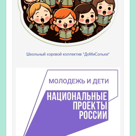
Школьный хоровой коллектив "ДоМиСольки"