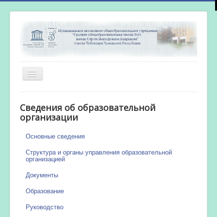
Включить/
выключить
навигацию
Главная
Сведения об образовательной
Новости
организации
Сетевой город
Основные сведения
Работа бассейна
Структура и органы управления образовательной
организацией
Документы
Образование
Руководство