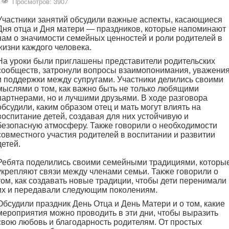
Просмотров: 3907
Участники занятий обсудили важные аспекты, касающиеся
Дня отца и Дня матери — праздников, которые напоминают
нам о значимости семейных ценностей и роли родителей в
жизни каждого человека.
На уроки были приглашены представители родительских
сообществ, затронули
вопросы взаимопонимания, уважени
и поддержки между супругами. Участники делились своими
мыслями о том, как важно быть не только любящими
партнерами, но и лучшими друзьями. В ходе разговора
обсудили, каким образом отец и мать могут влиять на
воспитание детей, создавая для них устойчивую и
безопасную атмосферу. Также говорили о необходимости
совместного участия родителей в воспитании и развитии
детей.
Ребята поделились своими семейными традициями, которы
укрепляют связи между членами семьи. Также говорили о
том, как создавать новые традиции, чтобы дети перенимали
их и передавали следующим поколениям.
Обсудили праздник День Отца и День Матери и о том, какие
мероприятия можно проводить в эти дни, чтобы выразить
свою любовь и благодарность родителям. От простых