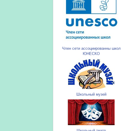
Член сети ассоциированны школ
ЮНЕСКО
Школьный музей
Школьный театр