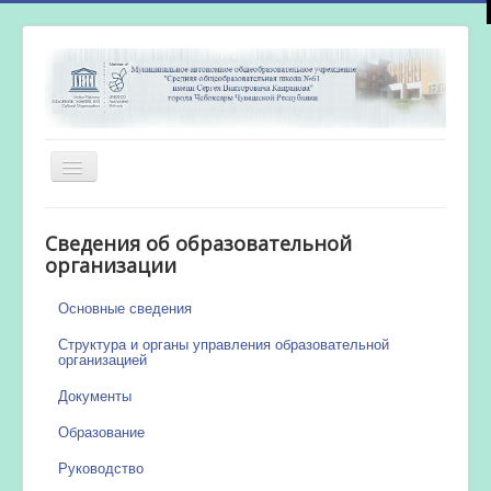
Включить/
выключить
навигацию
Главная
Сведения об образовательной
Новости
организации
Сетевой город
Основные сведения
Работа бассейна
Структура и органы управления образовательной
организацией
Документы
Образование
Руководство