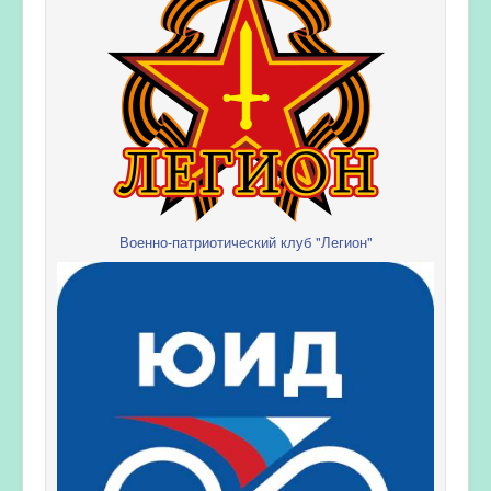
Военно-патриотический клуб "Легион"