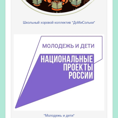
Школьный хоровой коллектив "ДоМиСольки"
"Молодежь и дети"