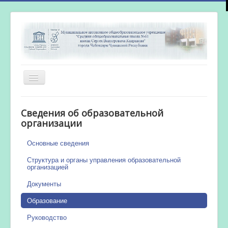
Включить/
выключить
навигацию
Главная
Сведения об образовательной
Новости
организации
Сетевой город
Основные сведения
Работа бассейна
Структура и органы управления образовательной
организацией
Документы
Образование
Руководство