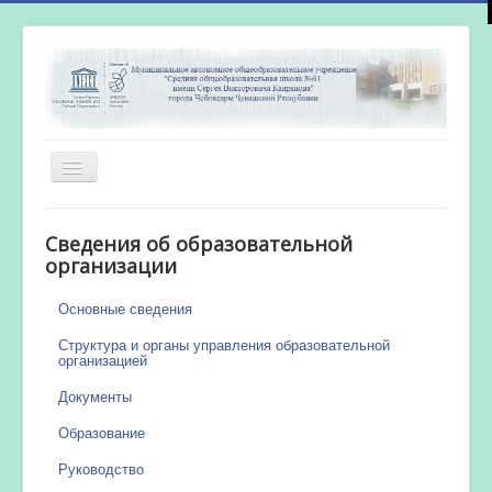
Включить/
выключить
навигацию
Главная
Сведения об образовательной
Новости
организации
Сетевой город
Основные сведения
Работа бассейна
Структура и органы управления образовательной
организацией
Документы
Образование
Руководство