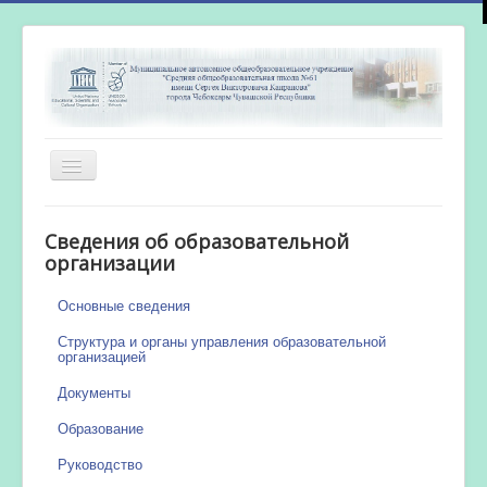
Включить/
выключить
навигацию
Главная
Сведения об образовательной
Новости
организации
Сетевой город
Основные сведения
Работа бассейна
Структура и органы управления образовательной
организацией
Документы
Образование
Руководство