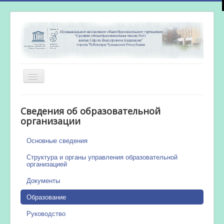
Включить/
выключить
навигацию
Главная
Сведения об образовательной
Новости
организации
Сетевой город
Основные сведения
Работа бассейна
Структура и органы управления образовательной
организацией
Документы
Образование
Руководство