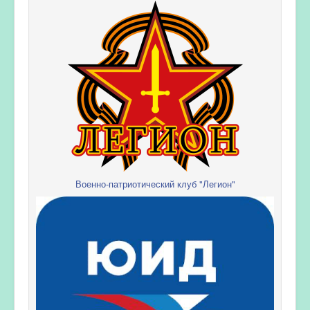
Военно-патриотический клуб "Легион"