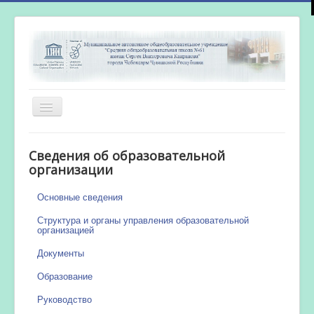
Включить/
выключить
навигацию
Главная
Сведения об образовательной
Новости
организации
Сетевой город
Основные сведения
Работа бассейна
Структура и органы управления образовательной
организацией
Документы
Образование
Руководство