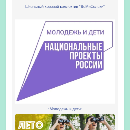
Школьный хоровой коллектив "ДоМиСольки"
"Молодежь и дети"