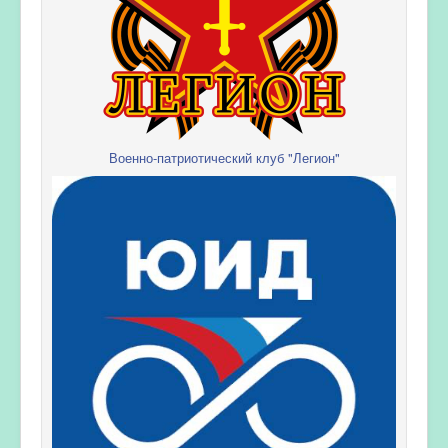
Военно-патриотический клуб "Легион"