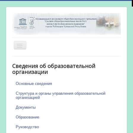
Включить/
выключить
навигацию
Главная
Сведения об образовательной
Новости
организации
Сетевой город
Основные сведения
Работа бассейна
Структура и органы управления образовательной
организацией
Документы
Образование
Руководство