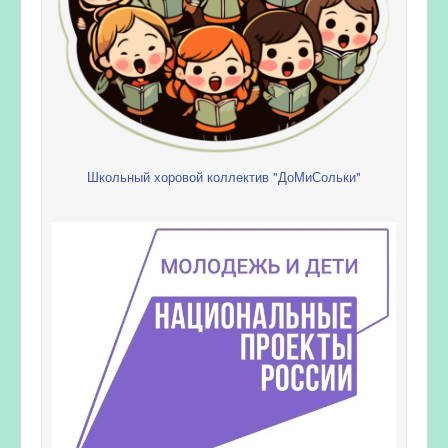
Школьный хоровой коллектив "ДоМиСольки"