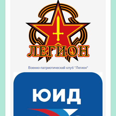
Военно-патриотический клуб "Легион"