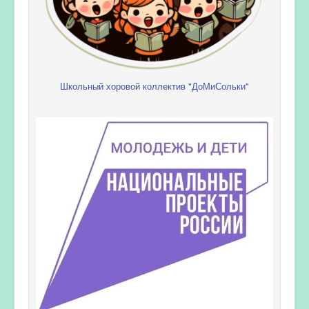
Школьный хоровой коллектив "ДоМиСольки"