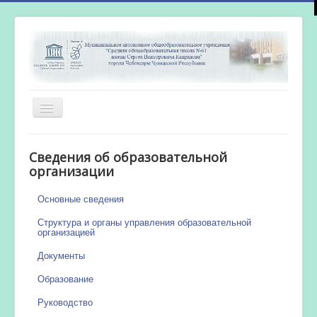
Включить/
выключить
навигацию
Главная
Сведения об образовательной
Новости
организации
Сетевой город
Основные сведения
Работа бассейна
Структура и органы управления образовательной
организацией
Документы
Образование
Руководство