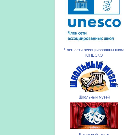
Член сети ассоциированны школ
ЮНЕСКО
Школьный музей
Школьный театр