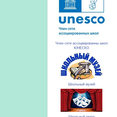
Член сети ассоциированны школ
ЮНЕСКО
Школьный музей
Школьный театр