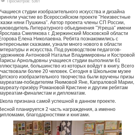
Просмотров: 5361
Учащиеся студии изобразительного искусства и дизайна
приняли участие во Всероссийском проекте "Неизвестные
сказки няни Пушкина". Автор проекта члены СП России,
руководитель Литературного объединения "Угреша" имени
Ярослава Смелякова г. Дзержинский Московской области
Егорова Елена Николаевна. Ребята познакомились с
интересными сказками, узнали много нового в области
литературы и искусства. Под руководством педагогов-
художников Антоновой Натальи Владимировны и Костровой
Ларисы Арнольдовны учащиеся студии выполнили 61
иллюстрации, большинство из которых войдут в книгу. Всего
участвовали более 20 человек. Сегодня в Школьном музее
Детского изобразительного творчества были вручены призы
лауреатам-победителям Якимовой Яне, Капраловой Марии,
лауреату-призёру Романовой Кристине и другим ребятам
лауреатам-финалистам и дипломатам.
Школа признана самой успешной в данном проекте.
Весной планируется 2 часть награждения, а именно
дипломами, благодарностями и книгами.