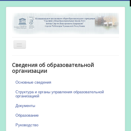
Включить/
выключить
навигацию
Главная
Сведения об образовательной
Новости
организации
Сетевой город
Основные сведения
Работа бассейна
Структура и органы управления образовательной
организацией
Документы
Образование
Руководство