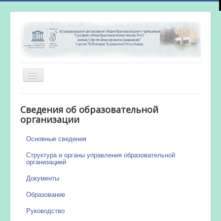
Включить/
выключить
навигацию
Главная
Сведения об образовательной
Новости
организации
Сетевой город
Основные сведения
Работа бассейна
Структура и органы управления образовательной
организацией
Документы
Образование
Руководство