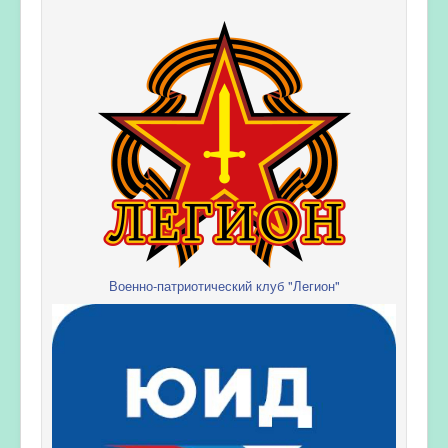
Военно-патриотический клуб "Легион"