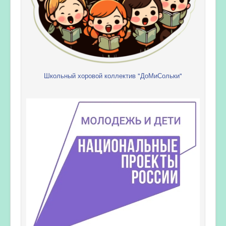
Школьный хоровой коллектив "ДоМиСольки"