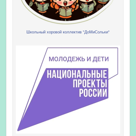
Школьный хоровой коллектив "ДоМиСольки"