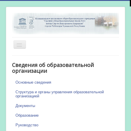
Включить/
выключить
навигацию
Главная
Сведения об образовательной
Новости
организации
Сетевой город
Основные сведения
Работа бассейна
Структура и органы управления образовательной
организацией
Документы
Образование
Руководство