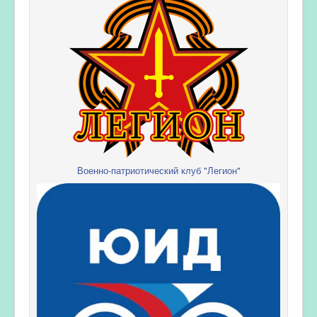
Военно-патриотический клуб "Легион"