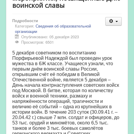
воинской славы
Подробности
Категория:
Сведения об образовательной
организации
Опубликовано: 05 декабря 2023
Просмотров: 6501
5 декабря советником по воспитанию
Порфирьевой Надеждой был проведен урок
мужества в 6Ж классе. Учащиеся узнали, что
первым днём воинской славы России,
открывшим счёт её победам в Великой
Отечественной войне, является 5 декабря –
День начала контрнаступления советских войск
под Москвой. В битве, которая по количеству
войск и военной техники, размаху и
напряжённости операций, трагичности и
величию её событий – одна из крупнейших в
истории войн. В течение 203 суток (30.09.41 г. –
20.04.42 г.) свыше 7 млн. солдат и офицеров, до
53 тыс. орудий и миномётов, около 6,5 тыс.
танков и более 3 тыс. боевых самолётов
германского вермахта и Советских