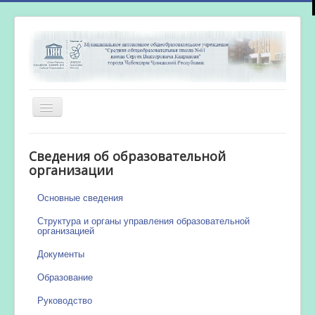
Включить/
выключить
навигацию
Главная
Сведения об образовательной
Новости
организации
Сетевой город
Основные сведения
Работа бассейна
Структура и органы управления образовательной
организацией
Документы
Образование
Руководство