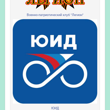
Военно-патриотический клуб "Легион"
ЮИД