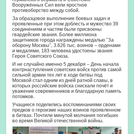
Вооружённых Сил вели яростное
противоборство между собой.
За образцовое выполнение боевых задач и
проявленные при этом доблесть и мужество 39
соединениям и частям были присвоены
гвардейские звания. Более миллиона
защитников города награждены медалью "За
оборону Москвы", 3.626 тыс. воинов – орденами
и медалями, 183 человека удостоены звания
Героя Советского Союза.
И не случайно именно 5 декабря – День начала
контрнаступления советских войск против самой
сильной армии тех лет в ходе битвы под
Москвой стал одним из дней ратной славы, в
которых российские войска снискали почёт и
уважение современников и благодарную память
потомков.
Учащиеся поделились воспоминаниями своих
предков о героизме наших воинов проявленном
в битвах. Почтили минутой молчания погибших
во время Великой отечественной войны.