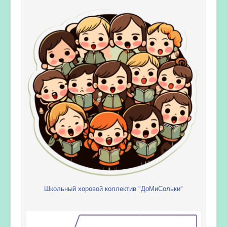
Школьный хоровой коллектив "ДоМиСольки"