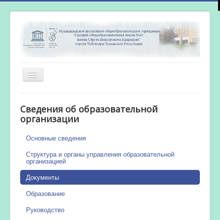
Включить/
выключить
навигацию
Главная
Сведения об образовательной
Новости
организации
Сетевой город
Основные сведения
Работа бассейна
Структура и органы управления образовательной
организацией
Документы
Образование
Руководство