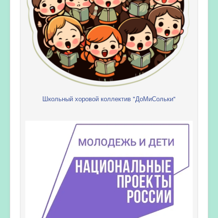
Школьный хоровой коллектив "ДоМиСольки"