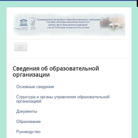
Включить/
выключить
навигацию
Главная
Сведения об образовательной
Новости
организации
Сетевой город
Основные сведения
Работа бассейна
Структура и органы управления образовательной
организацией
Документы
Образование
Руководство