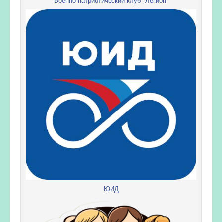
Военно-патриотический клуб "Легион"
ЮИД