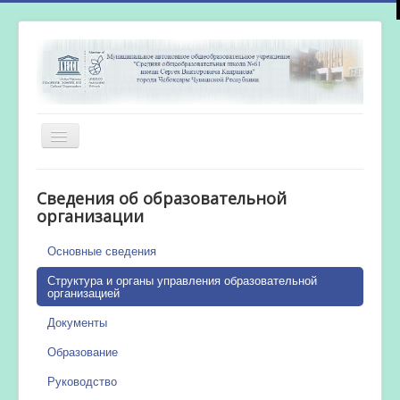
Включить/
выключить
навигацию
Главная
Сведения об образовательной
Новости
организации
Сетевой город
Основные сведения
Работа бассейна
Структура и органы управления образовательной
организацией
Документы
Образование
Руководство