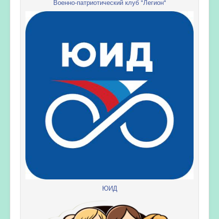
Военно-патриотический клуб "Легион"
ЮИД