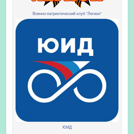
Военно-патриотический клуб "Легион"
ЮИД