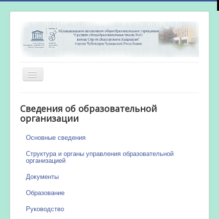
Включить/
выключить
навигацию
Главная
Сведения об образовательной
Новости
организации
Сетевой город
Основные сведения
Работа бассейна
Структура и органы управления образовательной
организацией
Документы
Образование
Руководство