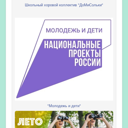
Школьный хоровой коллектив "ДоМиСольки"
"Молодежь и дети"