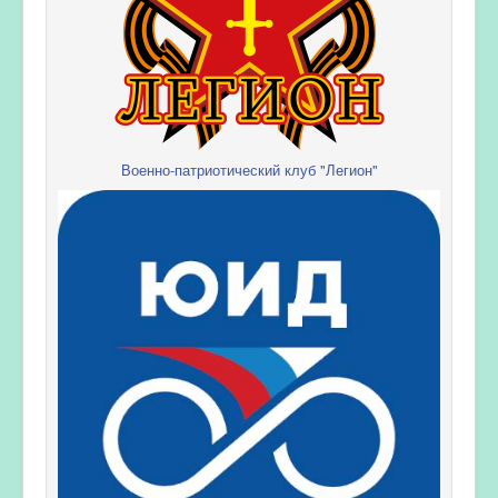
Военно-патриотический клуб "Легион"