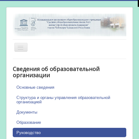
Включить/
выключить
навигацию
Главная
Сведения об образовательной
Новости
организации
Сетевой город
Основные сведения
Работа бассейна
Структура и органы управления образовательной
организацией
Документы
Образование
Руководство