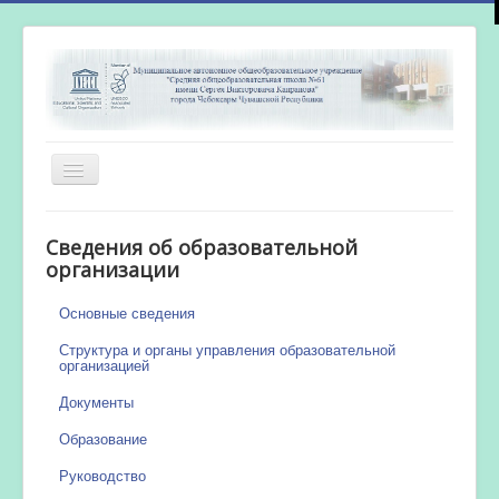
Включить/
выключить
навигацию
Главная
Сведения об образовательной
Новости
организации
Сетевой город
Основные сведения
Работа бассейна
Структура и органы управления образовательной
организацией
Документы
Образование
Руководство