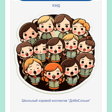
ЮИД
Школьный хоровой коллектив "ДоМиСольки"