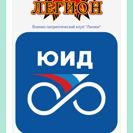
Военно-патриотический клуб "Легион"