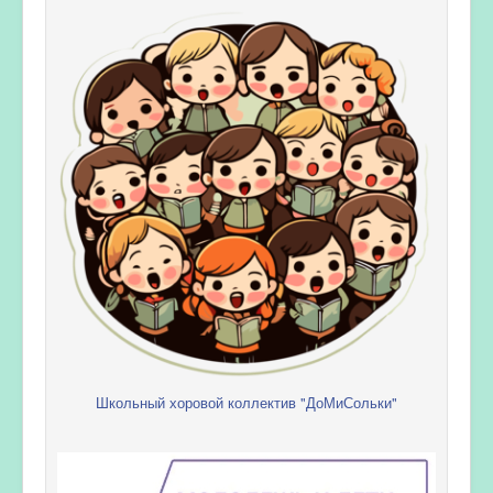
Школьный хоровой коллектив "ДоМиСольки"