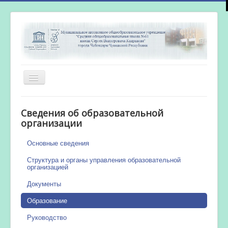
Включить/
выключить
навигацию
Главная
Сведения об образовательной
Новости
организации
Сетевой город
Основные сведения
Работа бассейна
Структура и органы управления образовательной
организацией
Документы
Образование
Руководство