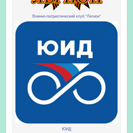
Военно-патриотический клуб "Легион"
ЮИД