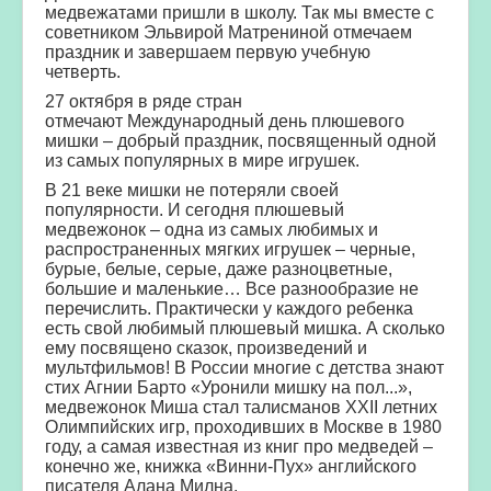
медвежатами пришли в школу. Так мы вместе с
советником Эльвирой Матрениной отмечаем
праздник и завершаем первую учебную
четверть.
27 октября в ряде стран
отмечают Международный день плюшевого
мишки – добрый праздник, посвященный одной
из самых популярных в мире игрушек.
В 21 веке мишки не потеряли своей
популярности. И сегодня плюшевый
медвежонок – одна из самых любимых и
распространенных мягких игрушек – черные,
бурые, белые, серые, даже разноцветные,
большие и маленькие… Все разнообразие не
перечислить. Практически у каждого ребенка
есть свой любимый плюшевый мишка. А сколько
ему посвящено сказок, произведений и
мультфильмов! В России многие с детства знают
стих Агнии Барто «Уронили мишку на пол...»,
медвежонок Миша стал талисманов XXII летних
Олимпийских игр, проходивших в Москве в 1980
году, а самая известная из книг про медведей –
конечно же, книжка «Винни-Пух» английского
писателя Алана Милна.