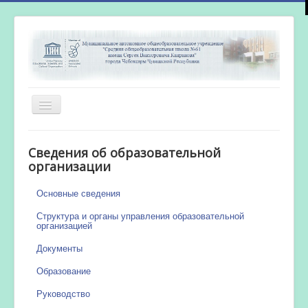
Включить/
выключить
навигацию
Главная
Сведения об образовательной
Новости
организации
Сетевой город
Основные сведения
Работа бассейна
Структура и органы управления образовательной
организацией
Документы
Образование
Руководство