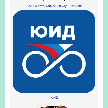
Военно-патриотический клуб "Легион"
ЮИД