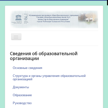
Включить/
выключить
навигацию
Главная
Сведения об образовательной
Новости
организации
Сетевой город
Основные сведения
Работа бассейна
Структура и органы управления образовательной
организацией
Документы
Образование
Руководство