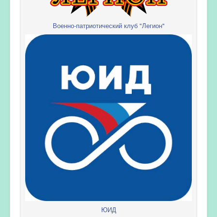
Военно-патриотический клуб "Легион"
ЮИД