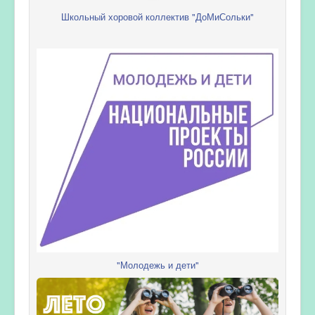
Школьный хоровой коллектив "ДоМиСольки"
"Молодежь и дети"