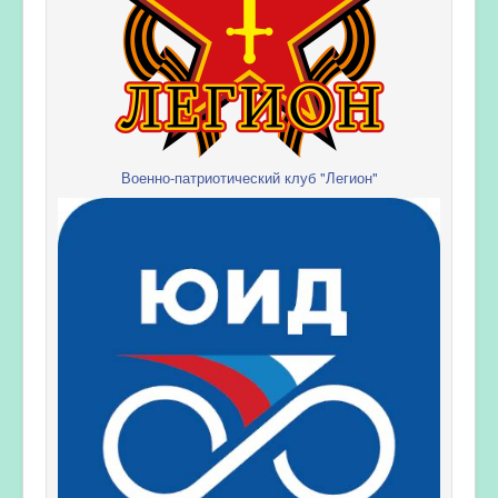
Военно-патриотический клуб "Легион"