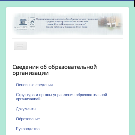
Включить/
выключить
навигацию
Главная
Сведения об образовательной
Новости
организации
Сетевой город
Основные сведения
Работа бассейна
Структура и органы управления образовательной
организацией
Документы
Образование
Руководство