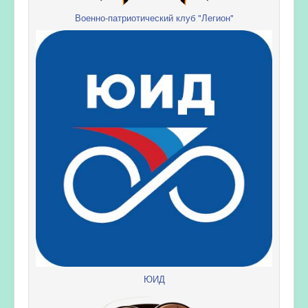
Военно-патриотический клуб "Легион"
ЮИД