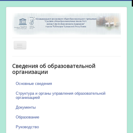
Включить/
выключить
навигацию
Главная
Сведения об образовательной
Новости
организации
Сетевой город
Основные сведения
Работа бассейна
Структура и органы управления образовательной
организацией
Документы
Образование
Руководство