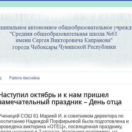
д
Работа бассейна
Наступил октябрь и к нам пришел
замечательный праздник – День отца
Ученицей СОШ 61 Марией И. и советником директора по
воспитанию Надеждой Порфирьевой была подготовлена и
проведена викторина «ОТЕЦ», посвященная празднику,
среди учащихся в 7 классах. Участники поделились на