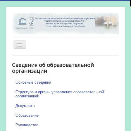
Включить/
выключить
навигацию
Главная
Сведения об образовательной
Новости
организации
Сетевой город
Основные сведения
Работа бассейна
Структура и органы управления образовательной
организацией
Документы
Образование
Руководство