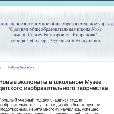
д
Работа бассейна
Новые экспонаты в школьном Музее
детского изобразительного творчества
Прошлый учебный год для учащихся студии
изобразительного искусства и дизайна был творчески
плодотворным. Ребята многому научились, успешно
поучаствовали в различных конкурсах, побывали на