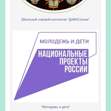
Школьный хоровой коллектив "ДоМиСольки"
"Молодежь и дети"