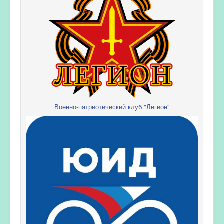
Военно-патриотический клуб "Легион"