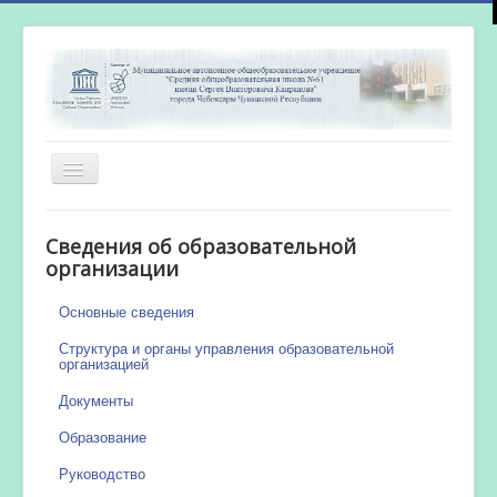
Включить/
выключить
навигацию
Главная
Сведения об образовательной
Новости
организации
Сетевой город
Основные сведения
Работа бассейна
Структура и органы управления образовательной
организацией
Документы
Образование
Руководство