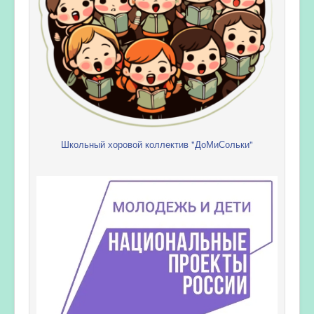
Школьный хоровой коллектив "ДоМиСольки"