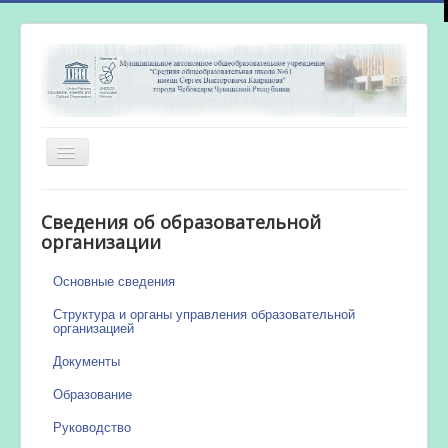
Включить/
выключить
навигацию
Главная
Сведения об образовательной
Новости
организации
Сетевой город
Основные сведения
Работа бассейна
Структура и органы управления образовательной
организацией
Документы
Образование
Руководство