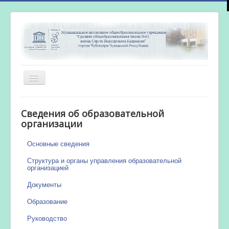
Включить/
выключить
навигацию
Главная
Сведения об образовательной
Новости
организации
Сетевой город
Основные сведения
Работа бассейна
Структура и органы управления образовательной
организацией
Документы
Образование
Руководство