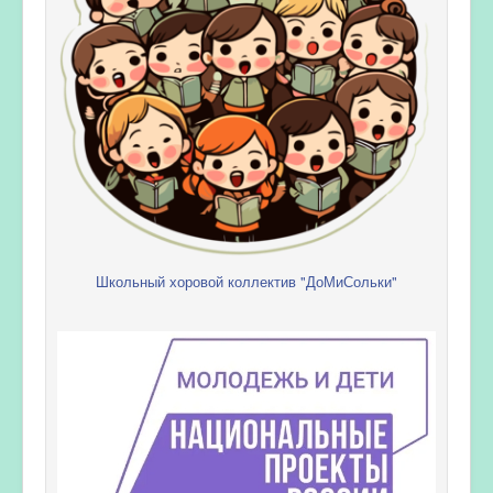
Школьный хоровой коллектив "ДоМиСольки"