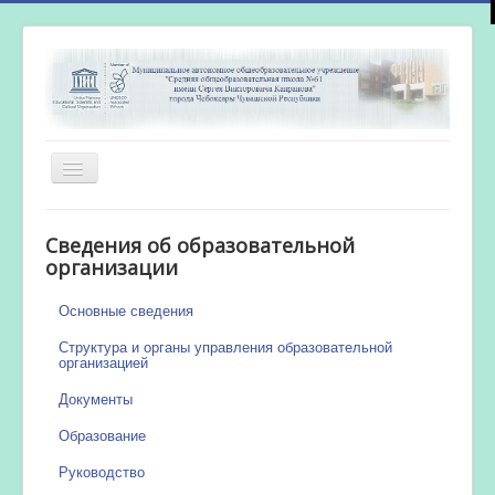
Включить/
выключить
навигацию
Главная
Сведения об образовательной
Новости
организации
Сетевой город
Основные сведения
Работа бассейна
Структура и органы управления образовательной
организацией
Документы
Образование
Руководство