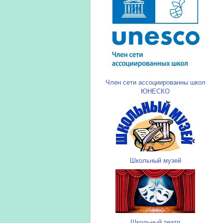
Член сети ассоциированны школ
ЮНЕСКО
Школьный музей
Школьный театр