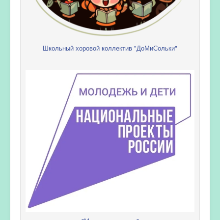
Школьный хоровой коллектив "ДоМиСольки"