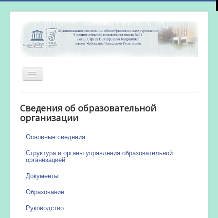
Включить/
выключить
навигацию
Главная
Сведения об образовательной
Новости
организации
Сетевой город
Основные сведения
Работа бассейна
Структура и органы управления образовательной
организацией
Документы
Образование
Руководство