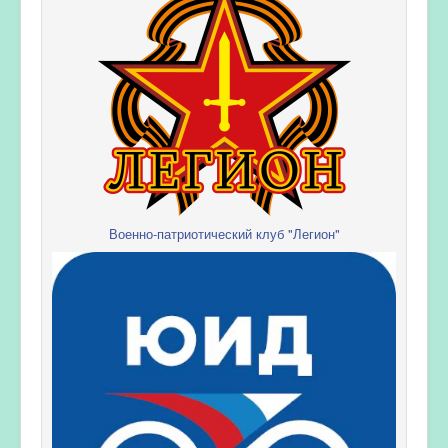
Военно-патриотический клуб "Легион"