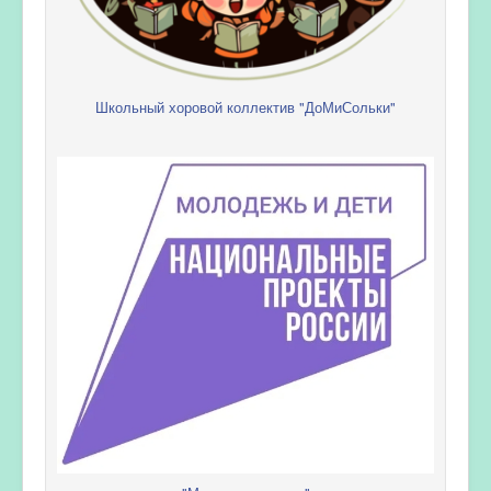
Школьный хоровой коллектив "ДоМиСольки"