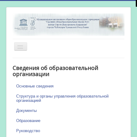
Включить/
выключить
навигацию
Главная
Сведения об образовательной
Новости
организации
Сетевой город
Основные сведения
Работа бассейна
Структура и органы управления образовательной
организацией
Документы
Образование
Руководство