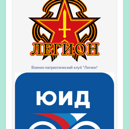
Военно-патриотический клуб "Легион"