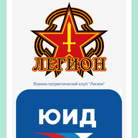
Военно-патриотический клуб "Легион"