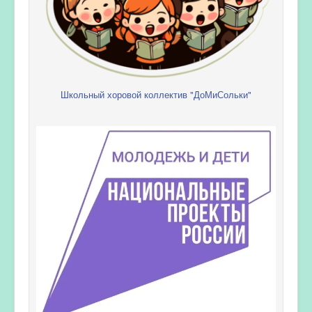
Школьный хоровой коллектив "ДоМиСольки"