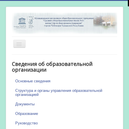
Включить/
выключить
навигацию
Главная
Сведения об образовательной
Новости
организации
Сетевой город
Основные сведения
Работа бассейна
Структура и органы управления образовательной
организацией
Документы
Образование
Руководство