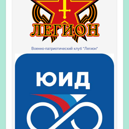
Военно-патриотический клуб "Легион"