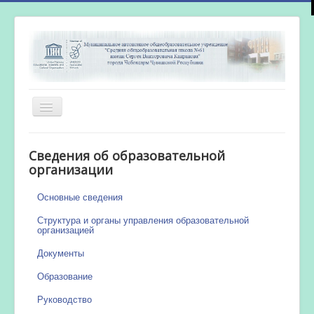
Включить/
выключить
навигацию
Главная
Сведения об образовательной
Новости
организации
Сетевой город
Основные сведения
Работа бассейна
Структура и органы управления образовательной
организацией
Документы
Образование
Руководство