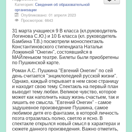
Категория:
Сведения об образовательной
организации
Опубликовано: 01 апреля 2023
Просмотров: 6643
31 марта учащиеся 9 В класса (кл.руководитель
Логинова С.Ю.) и 10 Б класса (кл. руководитель
Бамбина Т.В.) посмотрели моноспектакль
Константиновского стипендиата Натальи
Ложкиной "Онегин", состоявшийся в
МАЙленьком театре. Билеты были приобретены
по Пушкинской карте.
Роман А.С. Пушкина "Евгений Онегин" по сей
день считается "энциклопедией русской жизни".
Однако, каждый открывает в нем свою страницу
и находит свою тему. Спектакль на первый план
выводит тему любви. Великое чувство, которое
может как наполнить нашу жизнь счастьем, так и
лишить ее смысла. "Евгений Онегин" - самое
задушевное произведение Пушкина, самое
любимое дитя его фантазии, в которой личность
поэта отразилась полно, светло и ясно. В
спектакле открылся новый смысл в характерах и
сюжете данного произведения. Важно отметить,