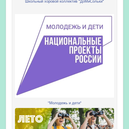
Школьный хоровой коллектив "ДоМиСольки"
"Молодежь и дети"