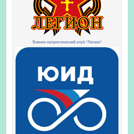
Военно-патриотический клуб "Легион"