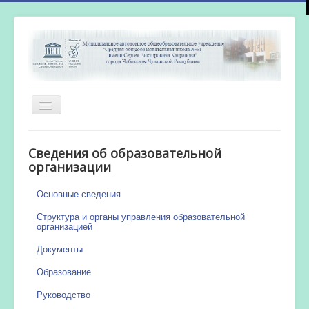
Включить/
выключить
навигацию
Главная
Сведения об образовательной
Новости
организации
Сетевой город
Основные сведения
Работа бассейна
Структура и органы управления образовательной
организацией
Документы
Образование
Руководство